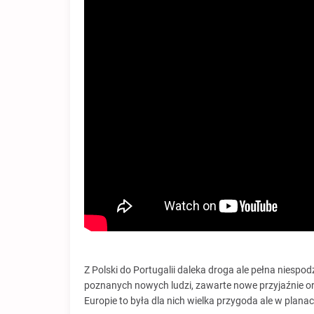
Z Polski do Portugalii daleka droga ale pełna niespo
poznanych nowych ludzi, zawarte nowe przyjaźnie or
Europie to była dla nich wielka przygoda ale w planac