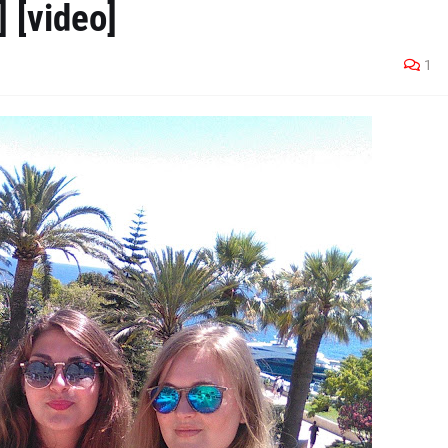
] [video]
1