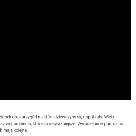
dzianek oraz przygód na które dziewczyny się napotkały. Wielu
az wspomnienia, które są najważniejsze. Wyruszenie w podróż po
h mają kolejne.