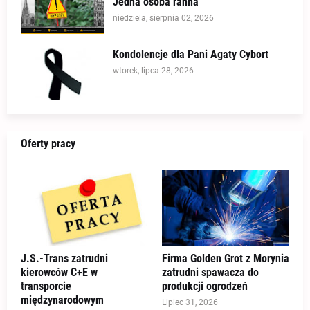
Jedna osoba ranna
niedziela, sierpnia 02, 2026
Kondolencje dla Pani Agaty Cybort
wtorek, lipca 28, 2026
Oferty pracy
J.S.-Trans zatrudni
Firma Golden Grot z Morynia
kierowców C+E w
zatrudni spawacza do
transporcie
produkcji ogrodzeń
międzynarodowym
Lipiec 31, 2026