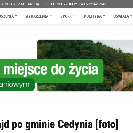
KONTAKT Z REDAKCJĄ
TELEFON DYŻURNY: +48 572 343 949
OSZENIA
WYDARZENIA
SPORT
POLITYKA
OŚWIATA
jd po gminie Cedynia [foto]