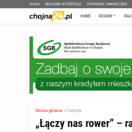
Home
REKLAMA W PORTALU
PATRONAT I MARKETING
HOME
REGION
OGŁ
Strona główna
Cedynia
„Łączy nas rower” – ra