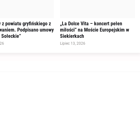
 z powiatu gryfińskiego z
„La Dolce Vita – koncert pełen
waniem. Podpisano umowy
miłości” na Moście Europejskim w
 Sołeckie”
Siekierkach
026
Lipiec 13, 2026