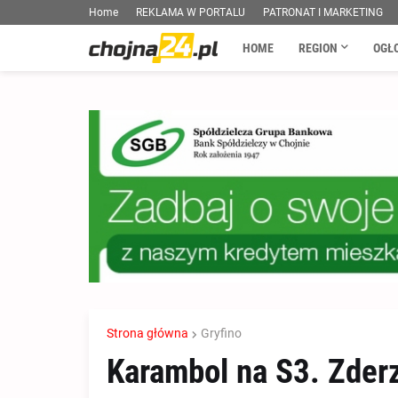
Home
REKLAMA W PORTALU
PATRONAT I MARKETING
HOME
REGION
OGŁ
Strona główna
Gryfino
Karambol na S3. Zder