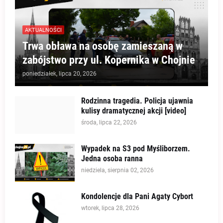
AKTUALNOŚCI
Trwa obława na osobę zamieszaną w
zabójstwo przy ul. Kopernika w Chojnie
poniedziałek, lipca 20, 2026
Rodzinna tragedia. Policja ujawnia
kulisy dramatycznej akcji [video]
środa, lipca 22, 2026
Wypadek na S3 pod Myśliborzem.
Jedna osoba ranna
niedziela, sierpnia 02, 2026
Kondolencje dla Pani Agaty Cybort
wtorek, lipca 28, 2026