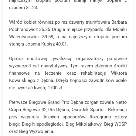
najniższym stopniu podium stanął Patryk Sopata z
czasem 31.23.
Wśród kobiet również po raz czwarty triumfowała Barbara
Pochranowicz 35.35 Drugie miejsce przypadło dla Moniki
Walentynowicz 39.58, a na najniższym stopniu podium
stanęła Joanna Kupisz 40.01.
Oprócz sportowej rywalizacji organizatorzy ponownie
wyznaczali cel charytatywny. Tym razem zbierano środki
finansowe na leczenie oraz rehabilitację Wiktora
Kowalskiego z Dębna. Dzięki hojności zawodników udało
się uzyskać kwotę 1700 zł.
Pierwsze Biegowe Grand Prix Dębna zorganizowała Netto
Grupa Biegowa 42,195 Dębno, Ośrodek Sportu i Rekreacji
przy wsparciu licznych sponsorów. Rozegrano cztery
biegi: Bieg Niepodległości, Bieg Mikołajkowy, Bieg WOŚP
oraz Bieg Wyzwolenia.