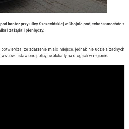
 pod kantor przy ulicy Szczecińskiej w Chojnie podjechał samochód z
ika i zażądali pieniędzy.
e potwierdza, że zdarzenie miało miejsce, jednak nie udziela żadnych
sprawców, ustawiono policyjne blokady na drogach w regionie.