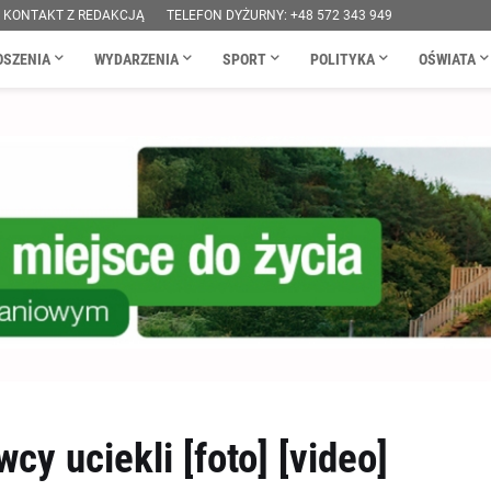
KONTAKT Z REDAKCJĄ
TELEFON DYŻURNY: +48 572 343 949
OSZENIA
WYDARZENIA
SPORT
POLITYKA
OŚWIATA
cy uciekli [foto] [video]