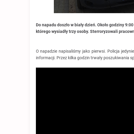
Do napadu doszło w biały dzień. Około godziny 9:00
którego wysiadły trzy osoby. Sterroryzowali pracown
O napadzie napisaliśmy jako pierwsi. Policja jedyni
informacji. Przez kilka godzin trwały poszukiwania 