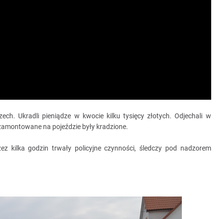
ech. Ukradli pieniądze w kwocie kilku tysięcy złotych. Odjechali w
y zamontowane na pojeździe były kradzione.
zez kilka godzin trwały policyjne czynności, śledczy pod nadzorem