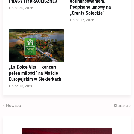
PRACY HYDRAULICZNEJ
dofinansowaniem.
Podpisano umowy na
Lipiec 20, 2026
„Granty Sołeckie”
Lipiec 17, 2026
„La Dolce Vita – koncert
pełen miłości” na Moście
Europejskim w Siekierkach
Lipiec 13, 2026
Nowsza
Starsza