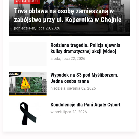
AKTUALNOŚCI
Trwa obława na osobę zamieszaną w
zabójstwo przy ul. Kopernika w Chojnie
poniedziałek, lipca 20, 2026
Rodzinna tragedia. Policja ujawnia
kulisy dramatycznej akcji [video]
środa, lipca 22, 2026
Wypadek na S3 pod Myśliborzem.
Jedna osoba ranna
niedziela, sierpnia 02, 2026
Kondolencje dla Pani Agaty Cybort
wtorek, lipca 28, 2026