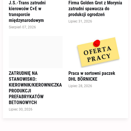
J.S.-Trans zatrudni
Firma Golden Grot z Morynia
kierowców C+E w
zatrudni spawacza do
transporcie
produkcji ogrodzeń
międzynarodowym
Lipiec 31, 2026
Sierpień 07, 2026
ZATRUDNIĘ NA
Praca w sortowni paczek
STANOWISKO:
DHL BÖRNICKE
KIEROWNIK/KIEROWNICZKA
Lipiec 28, 2026
PRODUKCJI
PREFABRYKATÓW
BETONOWYCH
Lipiec 30, 2026