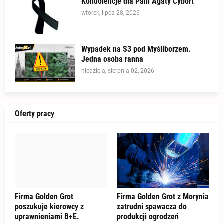
Kondolencje dla Pani Agaty Cybort
wtorek, lipca 28, 2026
Wypadek na S3 pod Myśliborzem.
Jedna osoba ranna
niedziela, sierpnia 02, 2026
Oferty pracy
Firma Golden Grot
Firma Golden Grot z Morynia
poszukuje kierowcy z
zatrudni spawacza do
uprawnieniami B+E.
produkcji ogrodzeń