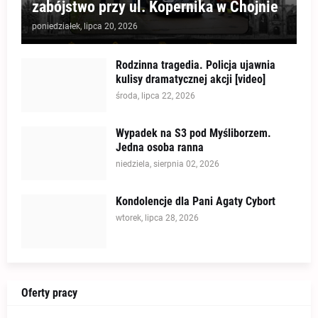
zabójstwo przy ul. Kopernika w Chojnie
poniedziałek, lipca 20, 2026
Rodzinna tragedia. Policja ujawnia
kulisy dramatycznej akcji [video]
środa, lipca 22, 2026
Wypadek na S3 pod Myśliborzem.
Jedna osoba ranna
niedziela, sierpnia 02, 2026
Kondolencje dla Pani Agaty Cybort
wtorek, lipca 28, 2026
Oferty pracy