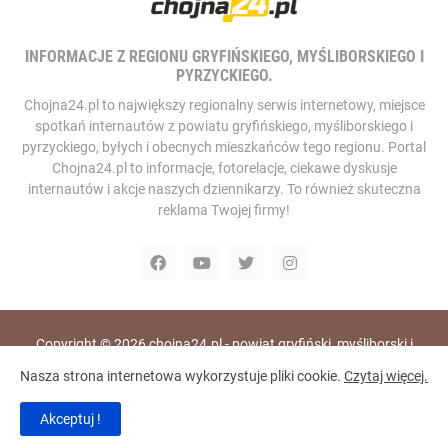
INFORMACJE Z REGIONU GRYFIŃSKIEGO, MYŚLIBORSKIEGO I
PYRZYCKIEGO.
Chojna24.pl to największy regionalny serwis internetowy, miejsce
spotkań internautów z powiatu gryfińskiego, myśliborskiego i
pyrzyckiego, byłych i obecnych mieszkańców tego regionu. Portal
Chojna24.pl to informacje, fotorelacje, ciekawe dyskusje
internautów i akcje naszych dziennikarzy. To również skuteczna
reklama Twojej firmy!
Copyright ©
2026
chojna24.pl - powiat gryfiński, myśliborski i
pyrzycki, portal i telewizja internetowa
Nasza strona internetowa wykorzystuje pliki cookie.
Czytaj więcej.
Home
RODO
Polityka Prywatności
Akceptuj !
Polityka Bezpieczeństwa
Redakcja