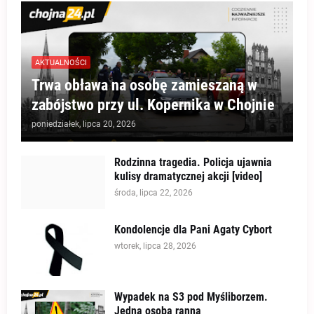
AKTUALNOŚCI
Trwa obława na osobę zamieszaną w
zabójstwo przy ul. Kopernika w Chojnie
poniedziałek, lipca 20, 2026
Rodzinna tragedia. Policja ujawnia
kulisy dramatycznej akcji [video]
środa, lipca 22, 2026
Kondolencje dla Pani Agaty Cybort
wtorek, lipca 28, 2026
Wypadek na S3 pod Myśliborzem.
Jedna osoba ranna