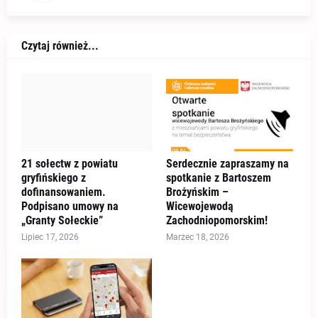
Czytaj również...
21 sołectw z powiatu
Serdecznie zapraszamy na
gryfińskiego z
spotkanie z Bartoszem
dofinansowaniem.
Brożyńskim –
Podpisano umowy na
Wicewojewodą
„Granty Sołeckie”
Zachodniopomorskim!
Lipiec 17, 2026
Marzec 18, 2026