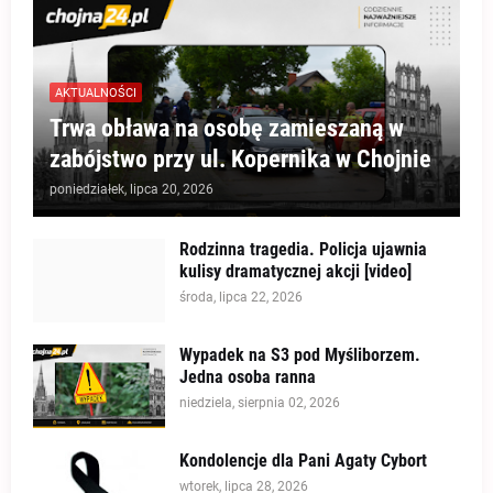
AKTUALNOŚCI
Trwa obława na osobę zamieszaną w
zabójstwo przy ul. Kopernika w Chojnie
poniedziałek, lipca 20, 2026
Rodzinna tragedia. Policja ujawnia
kulisy dramatycznej akcji [video]
środa, lipca 22, 2026
Wypadek na S3 pod Myśliborzem.
Jedna osoba ranna
niedziela, sierpnia 02, 2026
Kondolencje dla Pani Agaty Cybort
wtorek, lipca 28, 2026