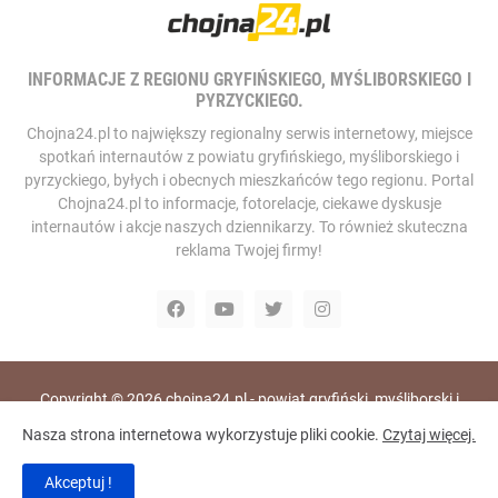
INFORMACJE Z REGIONU GRYFIŃSKIEGO, MYŚLIBORSKIEGO I
PYRZYCKIEGO.
Chojna24.pl to największy regionalny serwis internetowy, miejsce
spotkań internautów z powiatu gryfińskiego, myśliborskiego i
pyrzyckiego, byłych i obecnych mieszkańców tego regionu. Portal
Chojna24.pl to informacje, fotorelacje, ciekawe dyskusje
internautów i akcje naszych dziennikarzy. To również skuteczna
reklama Twojej firmy!
Copyright ©
2026
chojna24.pl - powiat gryfiński, myśliborski i
pyrzycki, portal i telewizja internetowa
Nasza strona internetowa wykorzystuje pliki cookie.
Czytaj więcej.
Home
RODO
Polityka Prywatności
Akceptuj !
Polityka Bezpieczeństwa
Redakcja