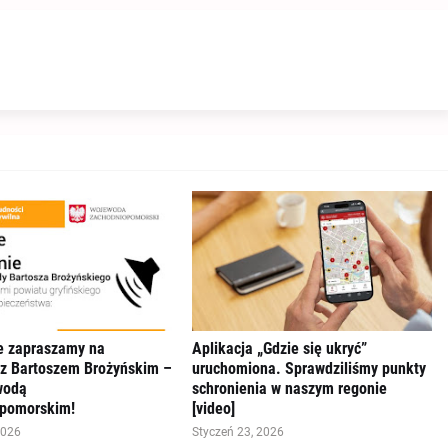
e zapraszamy na
Aplikacja „Gdzie się ukryć”
 z Bartoszem Brożyńskim –
uruchomiona. Sprawdziliśmy punkty
wodą
schronienia w naszym regonie
pomorskim!
[video]
2026
Styczeń 23, 2026