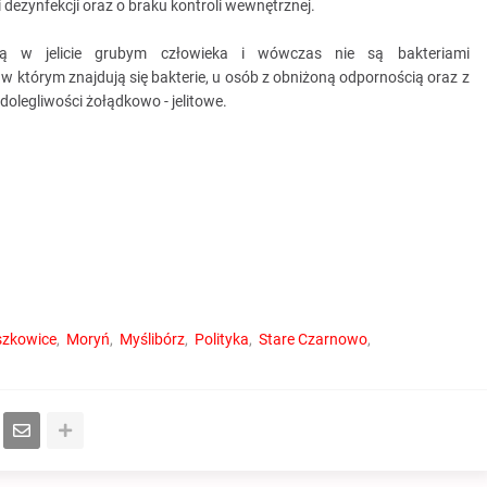
ezynfekcji oraz o braku kontroli wewnętrznej.
pują w jelicie grubym człowieka i wówczas nie są bakteriami
 którym znajdują się bakterie, u osób z obniżoną odpornością oraz z
egliwości żołądkowo - jelitowe.
szkowice
Moryń
Myślibórz
Polityka
Stare Czarnowo