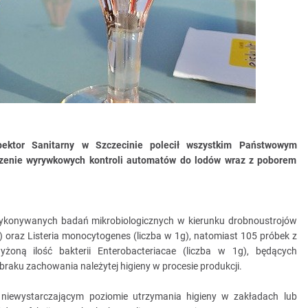
ektor Sanitarny w Szczecinie polecił wszystkim Państwowym
zenie wyrywkowych kontroli automatów do lodów wraz z poborem
wykonywanych badań mikrobiologicznych w kierunku drobnoustrojów
) oraz Listeria monocytogenes (liczba w 1g), natomiast 105 próbek z
oną ilość bakterii Enterobacteriacae (liczba w 1g), będących
aku zachowania należytej higieny w procesie produkcji.
 niewystarczającym poziomie utrzymania higieny w zakładach lub