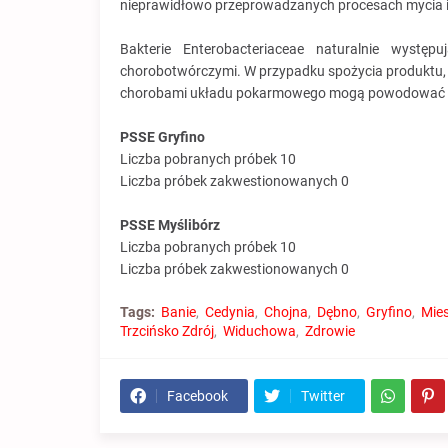
nieprawidłowo przeprowadzanych procesach mycia i d
Bakterie Enterobacteriaceae naturalnie wystę
chorobotwórczymi. W przypadku spożycia produktu, w
chorobami układu pokarmowego mogą powodować dol
PSSE Gryfino
Liczba pobranych próbek 10
Liczba próbek zakwestionowanych 0
PSSE Myślibórz
Liczba pobranych próbek 10
Liczba próbek zakwestionowanych 0
Tags:
Banie
Cedynia
Chojna
Dębno
Gryfino
Mie
Trzcińsko Zdrój
Widuchowa
Zdrowie
Facebook
Twitter