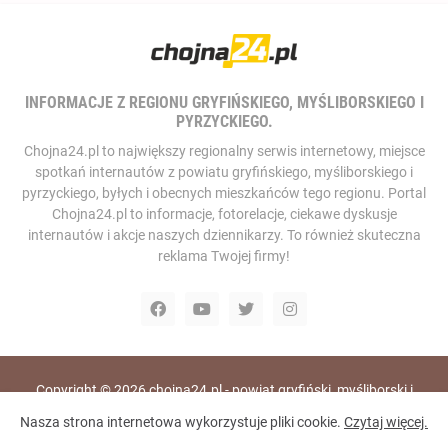
INFORMACJE Z REGIONU GRYFIŃSKIEGO, MYŚLIBORSKIEGO I
PYRZYCKIEGO.
Chojna24.pl to największy regionalny serwis internetowy, miejsce
spotkań internautów z powiatu gryfińskiego, myśliborskiego i
pyrzyckiego, byłych i obecnych mieszkańców tego regionu. Portal
Chojna24.pl to informacje, fotorelacje, ciekawe dyskusje
internautów i akcje naszych dziennikarzy. To również skuteczna
reklama Twojej firmy!
Copyright ©
2026
chojna24.pl - powiat gryfiński, myśliborski i
pyrzycki, portal i telewizja internetowa
Nasza strona internetowa wykorzystuje pliki cookie.
Czytaj więcej.
Home
RODO
Polityka Prywatności