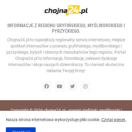
INFORMACJE Z REGIONU GRYFIŃSKIEGO, MYŚLIBORSKIEGO I
PYRZYCKIEGO.
Chojna24.pl to największy regionalny serwis internetowy, miejsce
spotkań internautów z powiatu gryfińskiego, myśliborskiego i
pyrzyckiego, byłych i obecnych mieszkańców tego regionu. Portal
Chojna24.pl to informacje, fotorelacje, ciekawe dyskusje
internautów i akcje naszych dziennikarzy. To również skuteczna
reklama Twojej firmy!
Copyright ©
2026
chojna24.pl - powiat gryfiński, myśliborski i
pyrzycki, portal i telewizja internetowa
Nasza strona internetowa wykorzystuje pliki cookie.
Czytaj więcej.
Home
RODO
Polityka Prywatności