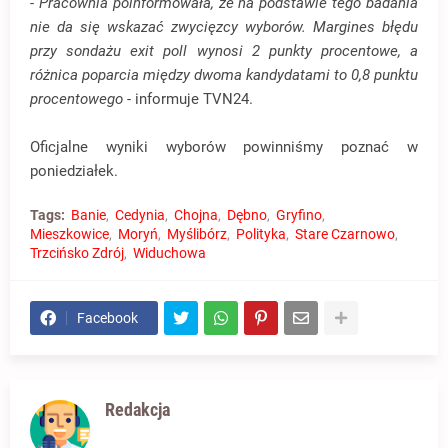
- Pracownia poinformowała, że na podstawie tego badania
nie da się wskazać zwycięzcy wyborów. Margines błędu
przy sondażu exit poll wynosi 2 punkty procentowe, a
różnica poparcia między dwoma kandydatami to 0,8 punktu
procentowego
- informuje TVN24.
Oficjalne wyniki wyborów powinniśmy poznać w
poniedziałek.
Tags:
Banie
Cedynia
Chojna
Dębno
Gryfino
Mieszkowice
Moryń
Myślibórz
Polityka
Stare Czarnowo
Trzcińsko Zdrój
Widuchowa
Facebook
Redakcja