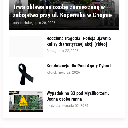
Trwa obława na osobę zamieszaną w
zabójstwo przy ul. Kopernika w Chojnie
poniedziałek, lipca 20, 2026
Rodzinna tragedia. Policja ujawnia
kulisy dramatycznej akcji [video]
środa, lipca 22, 2026
Kondolencje dla Pani Agaty Cybort
wtorek, lipca 28, 2026
Wypadek na S3 pod Myśliborzem.
Jedna osoba ranna
niedziela, sierpnia 02, 2026