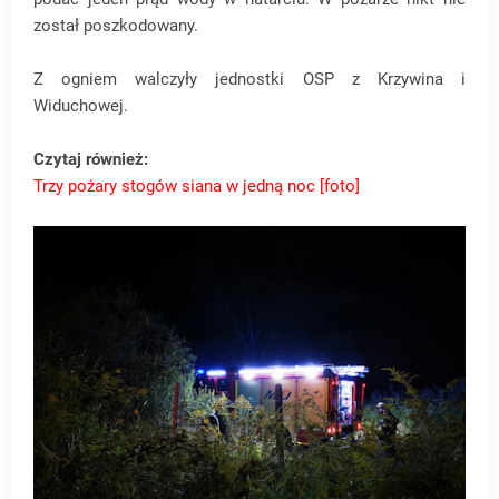
został poszkodowany.
Z ogniem walczyły jednostki OSP z Krzywina i
Widuchowej.
Czytaj również:
Trzy pożary stogów siana w jedną noc [foto]