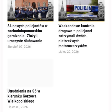
84 nowych policjantów w
Weekendowe kontrole
zachodniopomorskim
drogowe – policjanci
garnizonie. Złożyli
zatrzymali dwóch
uroczyste ślubowanie
nietrzeźwych
motorowerzystów
Sierpień 07, 2026
Lipiec 20, 2026
Utrudnienia na S3 w
kierunku Gorzowa
Wielkopolskiego
Lipiec 03, 2026