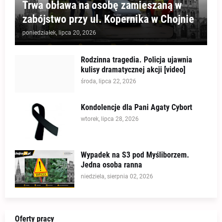
Trwa obława na osobę zamieszaną w
zabójstwo przy ul. Kopernika w Chojnie
poniedziałek, lipca 20, 2026
Rodzinna tragedia. Policja ujawnia
kulisy dramatycznej akcji [video]
środa, lipca 22, 2026
Kondolencje dla Pani Agaty Cybort
wtorek, lipca 28, 2026
Wypadek na S3 pod Myśliborzem.
Jedna osoba ranna
niedziela, sierpnia 02, 2026
Oferty pracy