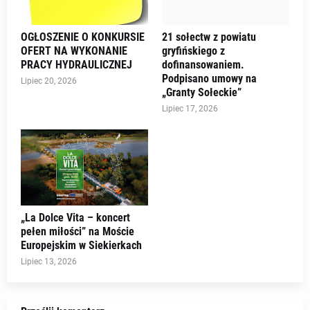
OGŁOSZENIE O KONKURSIE
21 sołectw z powiatu
OFERT NA WYKONANIE
gryfińskiego z
PRACY HYDRAULICZNEJ
dofinansowaniem.
Podpisano umowy na
Lipiec 20, 2026
„Granty Sołeckie”
Lipiec 17, 2026
„La Dolce Vita – koncert
pełen miłości” na Moście
Europejskim w Siekierkach
Lipiec 13, 2026