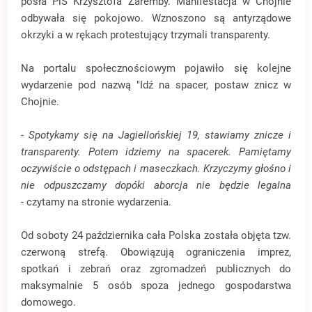
posła PiS Krzysztofa Zaremby. Manifestacja w Chojnie
odbywała się pokojowo. Wznoszono są antyrządowe
okrzyki a w rękach protestujący trzymali transparenty.
Na portalu społecznościowym pojawiło się kolejne
wydarzenie pod nazwą "Idź na spacer, postaw znicz w
Chojnie.
- Spotykamy się na Jagiellońskiej 19, stawiamy znicze i
transparenty. Potem idziemy na spacerek. Pamiętamy
oczywiście o odstępach i maseczkach. Krzyczymy głośno i
nie odpuszczamy dopóki aborcja nie będzie legalna
-
czytamy na stronie wydarzenia.
Od soboty 24 października cała Polska została objęta tzw.
czerwoną strefą. Obowiązują ograniczenia imprez,
spotkań i zebrań oraz zgromadzeń publicznych do
maksymalnie 5 osób spoza jednego gospodarstwa
domowego.