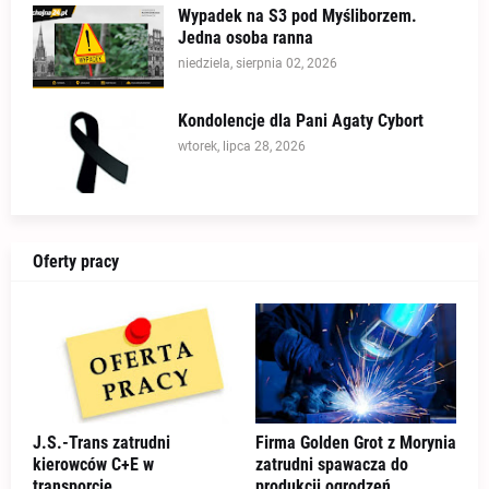
Wypadek na S3 pod Myśliborzem.
Jedna osoba ranna
niedziela, sierpnia 02, 2026
Kondolencje dla Pani Agaty Cybort
wtorek, lipca 28, 2026
Oferty pracy
J.S.-Trans zatrudni
Firma Golden Grot z Morynia
kierowców C+E w
zatrudni spawacza do
transporcie
produkcji ogrodzeń