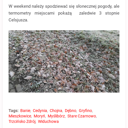
W weekend należy spodziewać się słonecznej pogody, ale
termometry miejscami pokażą zaledwie 3 stopnie
Celsjusza.
Tags:
Banie
Cedynia
Chojna
Dębno
Gryfino
Mieszkowice
Moryń
Myślibórz
Stare Czarnowo
Trzcińsko Zdrój
Widuchowa