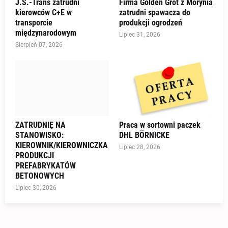
J.S.-Trans zatrudni
Firma Golden Grot z Morynia
kierowców C+E w
zatrudni spawacza do
transporcie
produkcji ogrodzeń
międzynarodowym
Lipiec 31, 2026
Sierpień 07, 2026
ZATRUDNIĘ NA
Praca w sortowni paczek
STANOWISKO:
DHL BÖRNICKE
KIEROWNIK/KIEROWNICZKA
Lipiec 28, 2026
PRODUKCJI
PREFABRYKATÓW
BETONOWYCH
Lipiec 30, 2026