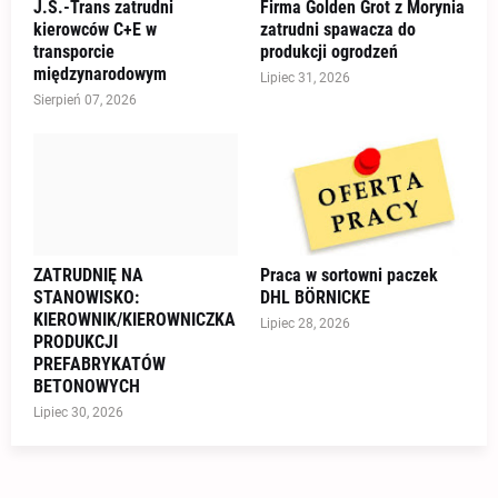
J.S.-Trans zatrudni
Firma Golden Grot z Morynia
kierowców C+E w
zatrudni spawacza do
transporcie
produkcji ogrodzeń
międzynarodowym
Lipiec 31, 2026
Sierpień 07, 2026
ZATRUDNIĘ NA
Praca w sortowni paczek
STANOWISKO:
DHL BÖRNICKE
KIEROWNIK/KIEROWNICZKA
Lipiec 28, 2026
PRODUKCJI
PREFABRYKATÓW
BETONOWYCH
Lipiec 30, 2026