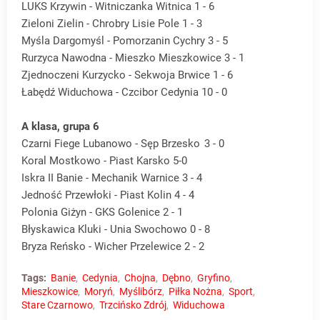
LUKS Krzywin - Witniczanka Witnica 1 - 6
Zieloni Zielin - Chrobry Lisie Pole 1 - 3
Myśla Dargomyśl - Pomorzanin Cychry 3 - 5
Rurzyca Nawodna - Mieszko Mieszkowice 3 - 1
Zjednoczeni Kurzycko - Sekwoja Brwice 1 - 6
Łabędź Widuchowa - Czcibor Cedynia
10 - 0
A klasa, grupa 6
Czarni Fiege Lubanowo - Sęp Brzesko
3 - 0
Koral Mostkowo - Piast Karsko
 5
-0
Iskra II Banie - Mechanik Warnice
3 - 4
Jedność Przewłoki - Piast Kolin
4 - 4
Polonia Giżyn - GKS Golenice
2 - 1
Błyskawica Kluki - Unia Swochowo
0 - 8
Bryza Reńsko - Wicher Przelewice
2 - 2
Tags:
Banie
Cedynia
Chojna
Dębno
Gryfino
Mieszkowice
Moryń
Myślibórz
Piłka Nożna
Sport
Stare Czarnowo
Trzcińsko Zdrój
Widuchowa