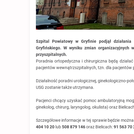
Szpital Powiatowy w Gryfinie podjął działani
Gryfińskiego.
W wyniku zmian organizacyjnych w
przyszpitalnych.
Poradnia ortopedyczna i chirurgiczna będą działa
pacjentów wewnątrzszpitalnych, tzn. dla pacjentów 
Działalność poradni urologicznej, ginekologiczno-poł
USG zostanie także utrzymana.
Pacjenci chcący uzyskać pomoc ambulatoryjną mogą 
ginekolog, chirurg, laryngolog, okulista) oraz Bielicac
Szczegółowe informacje w tej sprawie będzie można
404 10 20
lub
508 879 146
oraz Bielicach:
91 563 70 