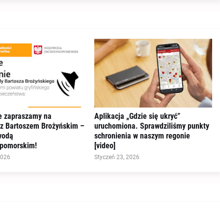
e zapraszamy na
Aplikacja „Gdzie się ukryć”
 z Bartoszem Brożyńskim –
uruchomiona. Sprawdziliśmy punkty
wodą
schronienia w naszym regonie
pomorskim!
[video]
2026
Styczeń 23, 2026