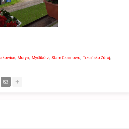
szkowice
Moryń
Myślibórz
Stare Czarnowo
Trzcińsko Zdrój