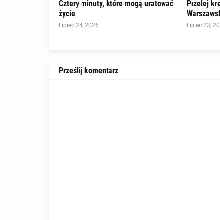
Cztery minuty, które mogą uratować
Przelej kr
życie
Warszawsk
Lipiec 24, 2026
Lipiec 23, 2
Prześlij komentarz