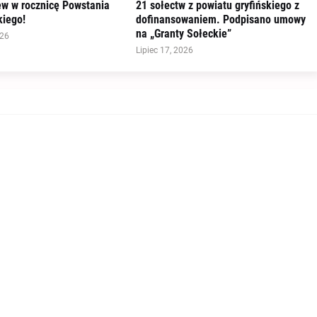
ew w rocznicę Powstania
21 sołectw z powiatu gryfińskiego z
iego!
dofinansowaniem. Podpisano umowy
na „Granty Sołeckie”
026
Lipiec 17, 2026