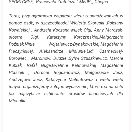
SPORTGRYF,,,
Pracownia Złotnicza " MEJP ,, Chojna
Teraz, przy ogromnym wsparciu wielu zaangażowanych w
pomoc osób, w szczególności Wioletty Skorupki ,Roksany
Kowalskiej , Andrzeja Koczana-wujek Olgi, Anny Marczak-
siostra Olgi, Katarzyny Korczynskiej,Małgorzacie
Poźniak,Ninie Wojtalewicz-Dynakowskiej,Magdalenie
Pieczyńskiej, Aleksandrze Misiunie,Lidi Czarneckiej-
Borowiec , Marcinowi Dudzie ,Sylwi Szuszkiewicz, Marcie
Kubiak, Rafał Guga,Ewelinie Kalinowskiej Magdalenie
Ptaszek , Dorocie Bogdanowicz, Małgorzacie Josz,
Andrzejowi Josz, Katarzynie Malentowicz i wielu wielu
innych organizujemy kolejne wydarzenie, które ma na celu
jak najszybsze uzbieranie środków finansowych dla
Michałka