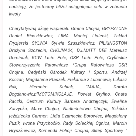
nadzieję, że jesteśmy bliżsi osiągnięcia celu w zebraniu
kwoty
Charytatywną akcję wspierali:
Gmina Chojna,
GRYFSTONE
Daniel Błaszkiewicz,
LIMA Maciej Lisiecki,
Zakład
Fryzjerski SYLWIA Sylwia Szuszkiewicz,
PILKINGSTON
Drużyna Szczecin,
CHOJNA24,
DJ.MATT DEE Mateusz
Dominiak,
KGW Lisie Pole,
OSP Lisie Pole,
Gryfińskie
Stowarzyszenie Ratownicze *Grupa Ratownicza GSR
Chojna,
Cedyński Ośrodek Kultury i Sportu,
Andrzej
Koczan,
Magdalena Ptaszek,
Piekarnia z Lubanowa,
Łukasz
Rak,
Hieronim Kubiak,
"MAJA,, Dorota
Bogdanowicz,
"MOTOMIKOŁAJE,, Powiat Gryfino,
Chata
Raczki,
Centrum Kultury Barbara Andrzejczyk,
Ewelina
Zarzycka,
Maxx Chojna,
Nadleśnictwo Chojna,
Szkółka
jeździecka Carmen,
Lidia Czarnecka-Borowiec,
Magdaleny
Puzik,
Iwona Przychoćko,
Rady Sołeckiej Ognica,
Marcin
Hryszkiewicz,
Komenda Policji Chojna,
Sklep Sportowy "