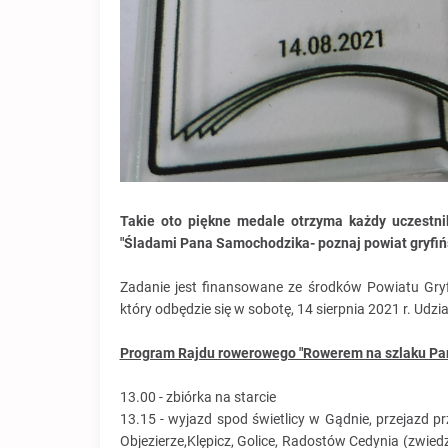
Takie oto piękne medale otrzyma każdy uczestnik
"Śladami Pana Samochodzika- poznaj powiat gryfińs
Zadanie jest finansowane ze środków Powiatu Gry
który odbędzie się w sobotę, 14 sierpnia 2021 r. Udzia
Program Rajdu rowerowego "Rowerem na szlaku Pan
13.00 - zbiórka na starcie
13.15 - wyjazd spod świetlicy w Gądnie, przejazd p
Objezierze,Klępicz, Golice, Radostów Cedynia (zwie