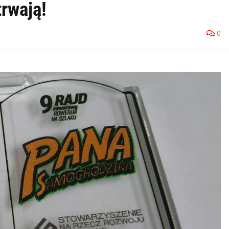
trwają!
0