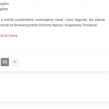
 Gądno
ądnie.
a wśród uczestników rozlosujemy rower i inne nagrody. Na starcie
iczki ze Stowarzyszenia Ochrony Natury i Krajobrazu "Kociarze".
t/6181.html