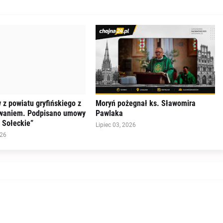
 z powiatu gryfińskiego z
Moryń pożegnał ks. Sławomira
waniem. Podpisano umowy
Pawlaka
 Sołeckie”
Lipiec 03, 2026
026