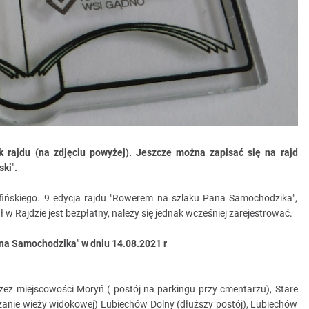
 rajdu (na zdjęciu powyżej). Jeszcze można zapisać się na rajd
ki".
fińskiego. 9 edycja rajdu "Rowerem na szlaku Pana Samochodzika",
ł w Rajdzie jest bezpłatny, należy się jednak wcześniej zarejestrować.
a Samochodzika" w dniu 14.08.2021 r
rzez miejscowości Moryń ( postój na parkingu przy cmentarzu), Stare
dzanie wieży widokowej) Lubiechów Dolny (dłuższy postój), Lubiechów