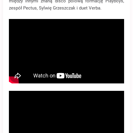
między innymi znaną disco polową formację Playboys,
zespół Pectus, Sylwię Grzeszczak i duet Verba.