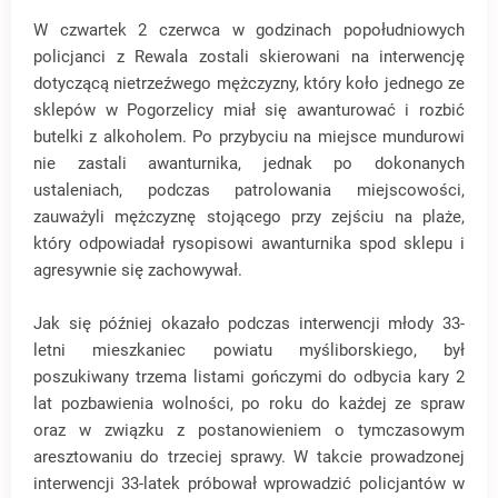
W czwartek 2 czerwca w godzinach popołudniowych
policjanci z Rewala zostali skierowani na interwencję
dotyczącą nietrzeźwego mężczyzny, który koło jednego ze
sklepów w Pogorzelicy miał się awanturować i rozbić
butelki z alkoholem. Po przybyciu na miejsce mundurowi
nie zastali awanturnika, jednak po dokonanych
ustaleniach, podczas patrolowania miejscowości,
zauważyli mężczyznę stojącego przy zejściu na plaże,
który odpowiadał rysopisowi awanturnika spod sklepu i
agresywnie się zachowywał.
Jak się później okazało podczas interwencji młody 33-
letni mieszkaniec powiatu myśliborskiego, był
poszukiwany trzema listami gończymi do odbycia kary 2
lat pozbawienia wolności, po roku do każdej ze spraw
oraz w związku z postanowieniem o tymczasowym
aresztowaniu do trzeciej sprawy. W takcie prowadzonej
interwencji 33-latek próbował wprowadzić policjantów w