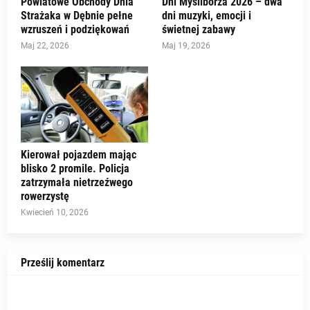
Powiatowe Obchody Dnia
Dni Myśliborza 2026 – dwa
Strażaka w Dębnie pełne
dni muzyki, emocji i
wzruszeń i podziękowań
świetnej zabawy
Maj 22, 2026
Maj 19, 2026
Kierował pojazdem mając
blisko 2 promile. Policja
zatrzymała nietrzeźwego
rowerzystę
Kwiecień 10, 2026
Prześlij komentarz