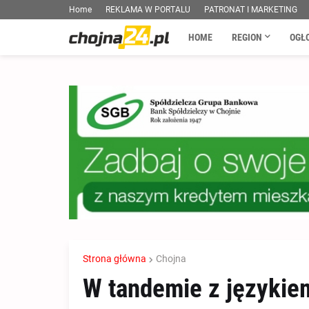
Home
REKLAMA W PORTALU
PATRONAT I MARKETING
HOME
REGION
OGŁ
Strona główna
Chojna
W tandemie z językie