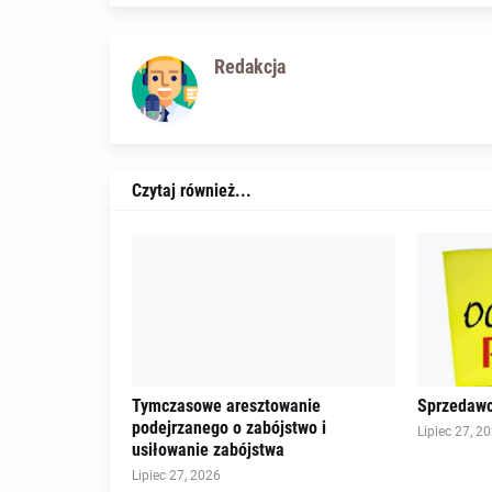
Redakcja
Czytaj również...
Tymczasowe aresztowanie
Sprzedawc
podejrzanego o zabójstwo i
Lipiec 27, 2
usiłowanie zabójstwa
Lipiec 27, 2026