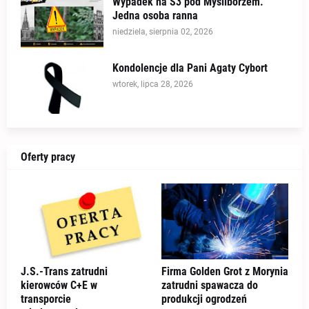
Wypadek na S3 pod Myśliborzem.
Jedna osoba ranna
niedziela, sierpnia 02, 2026
Kondolencje dla Pani Agaty Cybort
wtorek, lipca 28, 2026
Oferty pracy
J.S.-Trans zatrudni
Firma Golden Grot z Morynia
kierowców C+E w
zatrudni spawacza do
transporcie
produkcji ogrodzeń