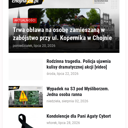
AKTUALNOŚCI
Trwa obława na osobę zamieszaną w
zabójstwo przy ul. Kopernika w Chojnie
poniedziałek, lipca 20, 2026
Rodzinna tragedia. Policja ujawnia
kulisy dramatycznej akcji [video]
środa, lipca 22, 2026
Wypadek na S3 pod Myśliborzem.
Jedna osoba ranna
niedziela, sierpnia 02, 2026
Kondolencje dla Pani Agaty Cybort
wtorek, lipca 28, 2026