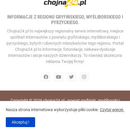
INFORMACJE Z REGIONU GRYFIŃSKIEGO, MYŚLIBORSKIEGO I
PYRZYCKIEGO.
Chojna24.pl to największy regionalny serwis internetowy, miejsce
spotkań internautów z powiatu gryfińskiego, myśliborskiego i
pyrzyckiego, byłych i obecnych mieszkańców tego regionu. Portal
Chojna24.pl to informacje, fotorelacje, ciekawe dyskusje
internautów i akcje naszych dziennikarzy. To również skuteczna
reklama Twojej firmy!
Copyright ©
2026
chojna24.pl - powiat gryfiński, myśliborski i
pyrzycki, portal i telewizja internetowa
Nasza strona internetowa wykorzystuje pliki cookie.
Czytaj więcej.
Home
RODO
Polityka Prywatności
Akceptuj !
Polityka Bezpieczeństwa
Redakcja