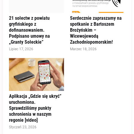
21 sołectw z powiatu
Serdecznie zapraszamy na
gryfińskiego z
spotkanie z Bartoszem
dofinansowaniem.
Brożyńskim –
Podpisano umowy na
Wicewojewodą
„Granty Sołeckie”
Zachodniopomorskim!
Lipiec 17, 2026
Marzec 18, 2026
Aplikacja „Gdzie się ukryć”
uruchomiona.
Sprawdziliśmy punkty
schronienia w naszym
regonie [video]
Styczeń 23, 2026