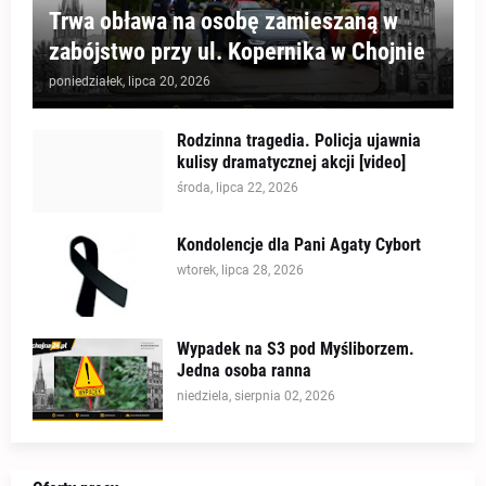
Trwa obława na osobę zamieszaną w
zabójstwo przy ul. Kopernika w Chojnie
poniedziałek, lipca 20, 2026
Rodzinna tragedia. Policja ujawnia
kulisy dramatycznej akcji [video]
środa, lipca 22, 2026
Kondolencje dla Pani Agaty Cybort
wtorek, lipca 28, 2026
Wypadek na S3 pod Myśliborzem.
Jedna osoba ranna
niedziela, sierpnia 02, 2026