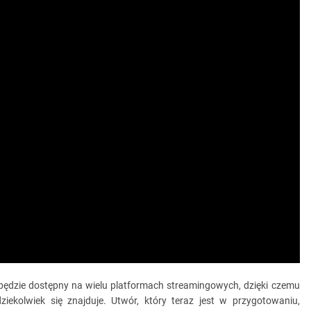
będzie dostępny na wielu platformach streamingowych, dzięki czemu
iekolwiek się znajduje. Utwór, który teraz jest w przygotowaniu,