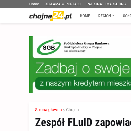
Home
REKLAMA W PORTALU
PATRONAT I MARKETING
HOME
REGION
OGŁ
Strona główna
Chojna
Zespół FLuID zapowia