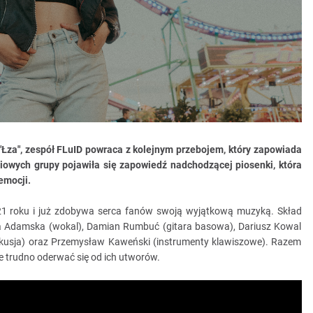
"Łza", zespół FLuID powraca z kolejnym przebojem, który zapowiada
iowych grupy pojawiła się zapowiedź nadchodzącej piosenki, która
emocji.
021 roku i już zdobywa serca fanów swoją wyjątkową muzyką. Skład
 Adamska (wokal), Damian Rumbuć (gitara basowa), Dariusz Kowal
(perkusja) oraz Przemysław Kaweński (instrumenty klawiszowe). Razem
że trudno oderwać się od ich utworów.