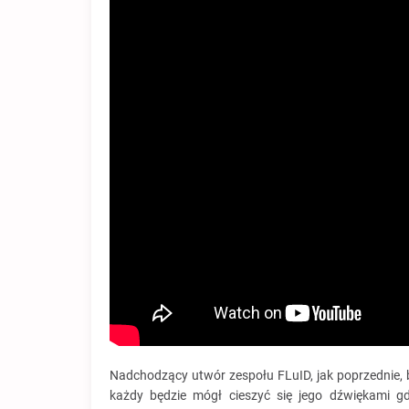
Nadchodzący utwór zespołu FLuID, jak poprzednie, 
każdy będzie mógł cieszyć się jego dźwiękami gdz