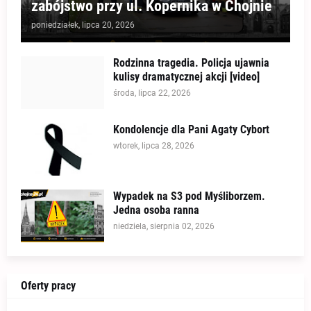
zabójstwo przy ul. Kopernika w Chojnie
poniedziałek, lipca 20, 2026
Rodzinna tragedia. Policja ujawnia
kulisy dramatycznej akcji [video]
środa, lipca 22, 2026
Kondolencje dla Pani Agaty Cybort
wtorek, lipca 28, 2026
Wypadek na S3 pod Myśliborzem.
Jedna osoba ranna
niedziela, sierpnia 02, 2026
Oferty pracy