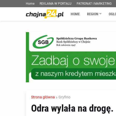
Home
REKLAMA W PORTALU
PATRONAT I MARKETING
HOME
REGION
OGŁ
Strona główna
Gryfino
Odra wylała na drogę.