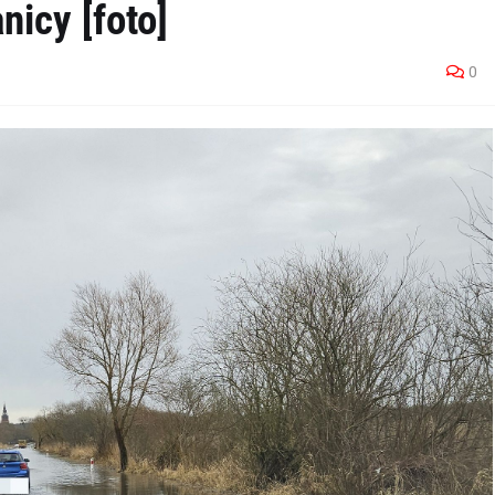
nicy [foto]
0