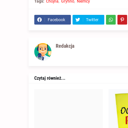
Tags:
Chojna
Gryfino
Niemcy
Facebook
Twitter
Redakcja
Czytaj również...