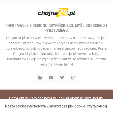
INFORMACJE Z REGIONU GRYFIŃSKIEGO, MYŚLIBORSKIEGO I
PYRZYCKIEGO.
Chojna24.pl to największy regionalny serwis internetowy, miejsce
spotkań internautów z powiatu gryfińskiego, myśliborskiego i
pyrzyckiego, byłych i obecnych mieszkańców tego regionu. Portal
Chojna24.pl to informacje, fotorelacje, ciekawe dyskusje
internautów i akcje naszych dziennikarzy. To również skuteczna
reklama Twojej firmy!
Copyright ©
2026
chojna24.pl - powiat gryfiński, myśliborski i
pyrzycki, portal i telewizja internetowa
Nasza strona internetowa wykorzystuje pliki cookie.
Czytaj więcej.
Home
RODO
Polityka Prywatności