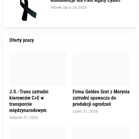
Kondolencje dla Pani Agaty Cybort
wtorek, lipca 28, 2026
Oferty pracy
J.S.-Trans zatrudni
Firma Golden Grot z Morynia
kierowców C+E w
zatrudni spawacza do
transporcie
produkcji ogrodzeń
międzynarodowym
Lipiec 31, 2026
Sierpień 07, 2026