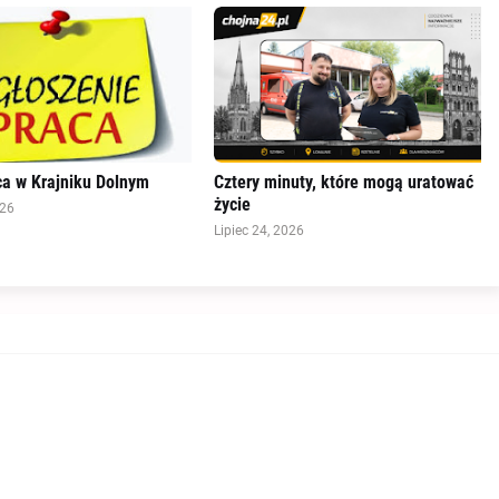
a w Krajniku Dolnym
Cztery minuty, które mogą uratować
życie
026
Lipiec 24, 2026