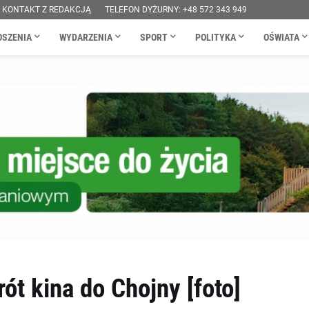
KONTAKT Z REDAKCJĄ
TELEFON DYŻURNY: +48 572 343 949
OSZENIA
WYDARZENIA
SPORT
POLITYKA
OŚWIATA
t kina do Chojny [foto]