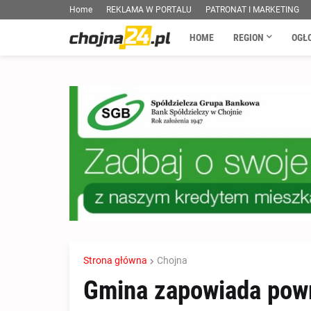
Home
REKLAMA W PORTALU
PATRONAT I MARKETING
HOME
REGION
OGŁ
Strona główna
Chojna
Gmina zapowiada powró