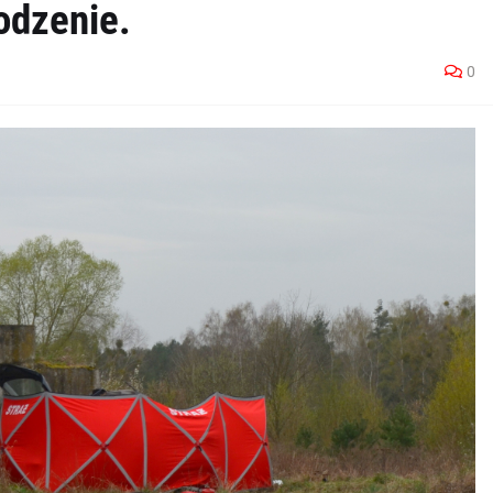
odzenie.
0