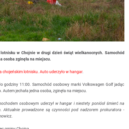
 lotnisku w Chojnie w drugi dzień świąt wielkanocnych. Samochód
a osoba zginęła na miejscu.
 chojeńskim lotnisku. Auto uderzyło w hangar
.
koło godziny 11:00. Samochód osobowy marki Volkswagen Golf jadąc
. Autem jechała jedna osoba, zginęła na miejscu.
samochodem osobowym uderzył w hangar i niestety poniósł śmierć na
 Aktualnie prowadzone są czynności pod nadzorem prokuratora -
mowicz.
iec gminy Chojna.