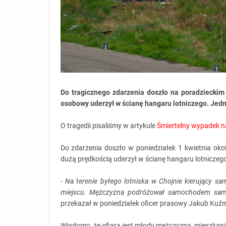
Do tragicznego zdarzenia doszło na poradzieckim
osobowy uderzył w ścianę hangaru lotniczego. Jedn
O tragedii pisaliśmy w artykule
Śmiertelny wypadek na
Do zdarzenia doszło w poniedziałek 1 kwietnia o
dużą prędkością uderzył w ścianę hangaru lotniczego
- Na terenie byłego lotniska w Chojnie kierujący 
miejscu. Mężczyzna podróżował samochodem sam.
przekazał w poniedziałek oficer prasowy Jakub Kuź
Wiadomo, że ofiarą jest młody mężczyzna, mieszkan