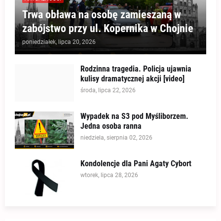
Trwa obława na osobę zamieszaną w
zabójstwo przy ul. Kopernika w Chojnie
poniedziałek, lipca 20, 2026
Rodzinna tragedia. Policja ujawnia
kulisy dramatycznej akcji [video]
środa, lipca 22, 2026
Wypadek na S3 pod Myśliborzem.
Jedna osoba ranna
niedziela, sierpnia 02, 2026
Kondolencje dla Pani Agaty Cybort
wtorek, lipca 28, 2026