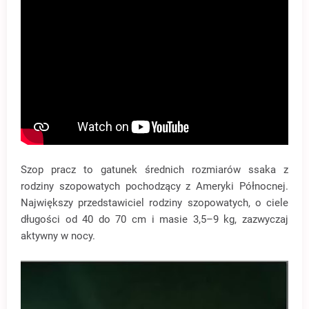
Szop pracz to gatunek średnich rozmiarów ssaka z
rodziny szopowatych pochodzący z Ameryki Północnej.
Największy przedstawiciel rodziny szopowatych, o ciele
długości od 40 do 70 cm i masie 3,5–9 kg, zazwyczaj
aktywny w nocy.