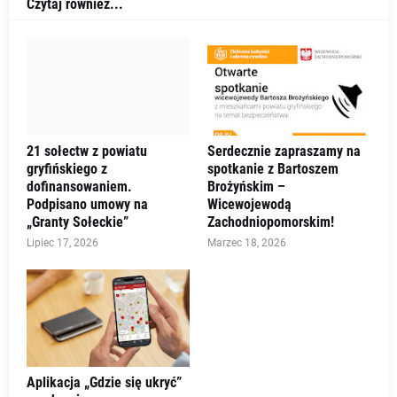
Czytaj również...
21 sołectw z powiatu
Serdecznie zapraszamy na
gryfińskiego z
spotkanie z Bartoszem
dofinansowaniem.
Brożyńskim –
Podpisano umowy na
Wicewojewodą
„Granty Sołeckie”
Zachodniopomorskim!
Lipiec 17, 2026
Marzec 18, 2026
Aplikacja „Gdzie się ukryć”