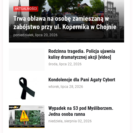
AKTUALNOŚCI
Trwa obława na osobę zamieszaną w
zabójstwo przy ul. Kopernika w Chojnie
poniedziałek, lipca 20, 2026
Rodzinna tragedia. Policja ujawnia
kulisy dramatycznej akcji [video]
środa, lipca 22, 2026
Kondolencje dla Pani Agaty Cybort
wtorek, lipca 28, 2026
Wypadek na S3 pod Myśliborzem.
Jedna osoba ranna
niedziela, sierpnia 02, 2026