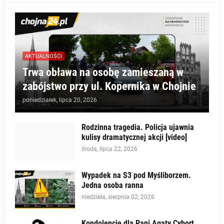
AKTUALNOŚCI
Trwa obława na osobę zamieszaną w
zabójstwo przy ul. Kopernika w Chojnie
poniedziałek, lipca 20, 2026
Rodzinna tragedia. Policja ujawnia
kulisy dramatycznej akcji [video]
środa, lipca 22, 2026
Wypadek na S3 pod Myśliborzem.
Jedna osoba ranna
niedziela, sierpnia 02, 2026
Kondolencje dla Pani Agaty Cybort