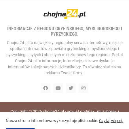
INFORMACJE Z REGIONU GRYFIŃSKIEGO, MYŚLIBORSKIEGO I
PYRZYCKIEGO.
Chojna24.pl to największy regionalny serwis internetowy, miejsce
spotkań internautów z powiatu gryfińskiego, myśliborskiego i
pyrzyckiego, byłych i obecnych mieszkańców tego regionu. Portal
Chojna24.pl to informacje, fotorelacje, ciekawe dyskusje
internautów i akcje naszych dziennikarzy. To również skuteczna
reklama Twojej firmy!
Copyright ©
2026
chojna24.pl - powiat gryfiński, myśliborski i
pyrzycki, portal i telewizja internetowa
Nasza strona internetowa wykorzystuje pliki cookie.
Czytaj więcej.
Home
RODO
Polityka Prywatności