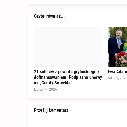
Czytaj również...
21 sołectw z powiatu gryfińskiego z
Ewa Adami
dofinansowaniem. Podpisano umowy
Maj 18, 202
na „Granty Sołeckie”
Lipiec 17, 2026
Prześlij komentarz