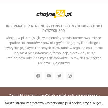
INFORMACJE Z REGIONU GRYFIŃSKIEGO, MYŚLIBORSKIEGO I
PYRZYCKIEGO.
Chojna24.pl to największy regionalny serwis internetowy, miejsce
spotkań internautów z powiatu gryfińskiego, myśliborskiego i
pyrzyckiego, byłych i obecnych mieszkańców tego regionu. Portal
Chojna24.pl to informacje, fotorelacje, ciekawe dyskusje
internautów i akcje naszych dziennikarzy. To również skuteczna
reklama Twojej firmy!
Copyright ©
2026
chojna24.pl - powiat gryfiński, myśliborski i
pyrzycki, portal i telewizja internetowa
Nasza strona internetowa wykorzystuje pliki cookie.
Czytaj więcej.