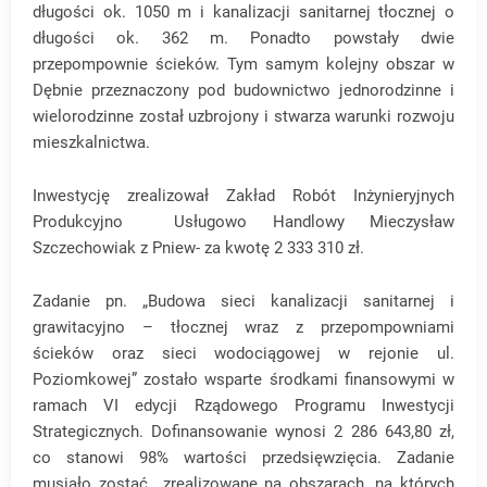
długości ok. 1050 m i kanalizacji sanitarnej tłocznej o
długości ok. 362 m. Ponadto powstały dwie
przepompownie ścieków. Tym samym kolejny obszar w
Dębnie przeznaczony pod budownictwo jednorodzinne i
wielorodzinne został uzbrojony i stwarza warunki rozwoju
mieszkalnictwa.
Inwestycję zrealizował Zakład Robót Inżynieryjnych
Produkcyjno Usługowo Handlowy Mieczysław
Szczechowiak z Pniew- za kwotę 2 333 310 zł.
Zadanie pn. „Budowa sieci kanalizacji sanitarnej i
grawitacyjno – tłocznej wraz z przepompowniami
ścieków oraz sieci wodociągowej w rejonie ul.
Poziomkowej” zostało wsparte środkami finansowymi w
ramach VI edycji Rządowego Programu Inwestycji
Strategicznych. Dofinansowanie wynosi 2 286 643,80 zł,
co stanowi 98% wartości przedsięwzięcia. Zadanie
musiało zostać zrealizowane na obszarach, na których