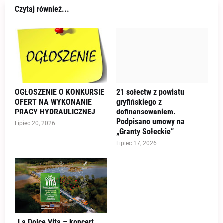
Czytaj również...
OGŁOSZENIE O KONKURSIE
21 sołectw z powiatu
OFERT NA WYKONANIE
gryfińskiego z
PRACY HYDRAULICZNEJ
dofinansowaniem.
Podpisano umowy na
Lipiec 20, 2026
„Granty Sołeckie”
Lipiec 17, 2026
„La Dolce Vita – koncert