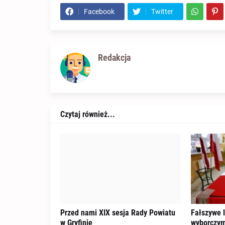
Facebook
Twitter
Redakcja
Czytaj również...
Przed nami XIX sesja Rady Powiatu
Fałszywe l
w Gryfinie
wyborczym